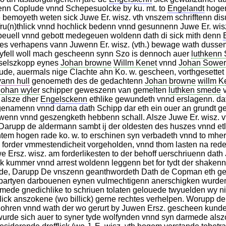
nn Coplude vnnd Schepesuolcke by ku. mt. to
Engelandt
hogem
 bemoyeth weten sick Juwe Er. wisz. vth vnszem schrifftenn dis
 fru(n)thlick vnnd hochlick bedenn vnnd gesunnenn Juwe Er. wi
euell vnnd gebott medegeuen woldenn dath di sick mith denn
es verhapens vann Juwenn Er. wisz. (vth.) bewage wath duss
yfell woll mach gescheenn synn Szo is dennoch auer
luthkenn 
eselszkopp eynes
Johan browne
Willm Kenet
vnnd
Johan Sowe
de, auermals nige Clachte ahn Ko. w. gescheen, vorthgesette
ann hull
genoemeth des de gedachtenn
Johan browne
willm K
Johan wyler
schipper geweszenn van gemelten
luthken smede
v
 alsze dher
Engelsckenn
ethlike gewundeth vnnd erslagenn. da
namenn vnnd darna dath Schipp dar eth ein ouer an grundt ge
enn vnnd geszengketh hebbenn schall. Alsze Juwe Er. wisz. vt
rupp de aldermann sambt ij der oldesten des huszes vnnd etli
tem hogen rade ko. w. to erschinen syn verbadeth vnnd to mh
h forder vmmestendicheit vorgeholden, vnnd thom lasten na re
 Ersz. wisz. am forderlikesten to der behoff uerschriuenn dat
ck kummer vnnd arrest woldenn leggenn bet for tydt der shaken
rde, Darupp De vnszenn geanthwordeth Dath de Copman eth ge
 partyen darbouenen eynen vulmechtigenn anerschigken wurden
y mede gnedichlike to schriuen tolaten gelouede twyuelden wy n
ick anszokene (wo billick) gerne rechtes verhelpen. Worupp 
n ohren vnnd wath der wo gerurt by Juwen Ersz. gescheen kunde
 wurde sich auer to syner tyde wolfynden vnnd syn darmede alsz