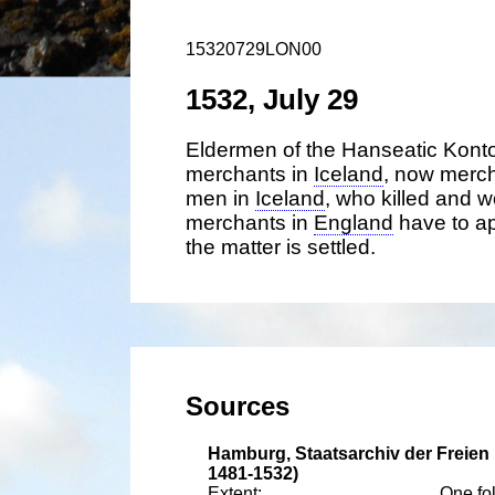
15320729LON00
1532, July 29
Eldermen of the Hanseatic Konto
merchants in
Iceland
, now merc
men in
Iceland
, who killed and 
merchants in
England
have to ap
the matter is settled.
Hamburg, Staatsarchiv der Freie
1481-1532)
One fol