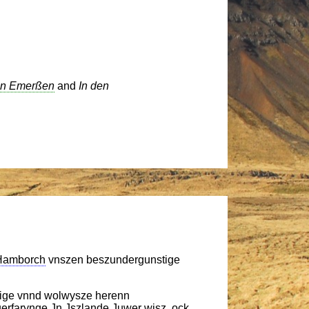
an Emerßen
and
In den
Hamborch
vnszen beszundergunstige
htige vnnd wolwysze herenn
uerfarynge Jn
Jszlande
Juwer wisz. ock