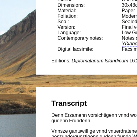
30
x
43
Paper
Modern 
Sealed 
Final v
Low G
Notes 
Yßland
Facsimi
Diplomatarium Islandicum
16:
Denn Erzamenn vorsichtigenn vnnd wo
gudenn Frundenn
Vnnsze gantswillige vnnd vnuerdratene
beszundergunstigenn gudenn frunde W