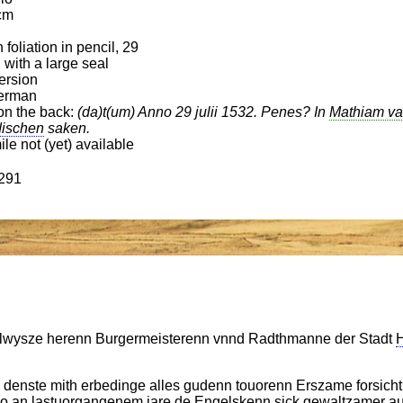
cm
foliation in pencil, 29
with a large seal
ersion
erman
on the back:
(da)t(um) Anno 29 julii 1532. Penes? In
Mathiam v
ischen
saken.
le not (yet) available
291
lwysze herenn Burgermeisterenn vnnd Radthmanne der Stadt
 denste mith erbedinge alles gudenn touorenn Erszame forsic
o an lastuorgangenem jare de
Engelskenn
sick gewaltzamer a