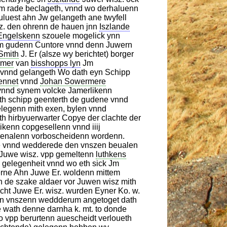
 rade beclageth, vnnd wo derhaluenn
uluest ahn Jw gelangeth ane twyfell
sz. den ohrenn de hauen jnn
Iszlande
Engelskenn
szouele mogelick ynn
em gudenn Cuntore vnnd denn Juwern
Smith
J. Er (alsze wy berichtet) borger
rmer
van
bisshopps lyn
Jm
t vnnd gelangeth Wo dath eyn Schipp
ennet
vnnd
Johan Sowermere
nnd synem volcke Jamerlikenn
th schipp geenterth de gudene vnnd
legenn mith exen, bylen vnnd
h hirbyuerwarter Copye der clachte der
kenn copgesellenn vnnd iiij
erenalenn vorboscheidenn wordenn.
de vnnd wedderede den vnszen beualen
h Juwe wisz. vpp gemeltenn
luthkens
n gelegenheit vnnd wo eth sick Jm
rne Ahn Juwe Er. woldenn mittem
 de szake aldaer vor Juwen wisz mith
icht Juwe Er. wisz. wurden Eyner Ko. w.
den vnszenn weddderum angetoget dath
 wath denne darnha k. mt. to donde
o vpp berurtenn auescheidt verloueth