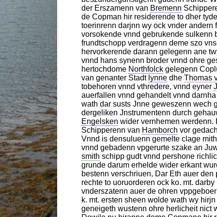
der Erszamenn van
Bremenn
Schippere
de Copman hir residerende to dher tyde
toerinrenn darjnn wy ock vnder andern
vorsokende vnnd gebrukende sulkenn b
frundtschopp verdragenn deme szo vns
hervorkerende darann gelegenn ane tw
vnnd hans synenn broder vnnd ohre g
hertochdome
Northfolck
gelegenn Coplu
van genanter Stadt
lynne
dhe
Thomas v
tobehoren vnnd vthredere, vnnd eyner
auerfallen vnnd gehandelt vnnd darnha
wath dar susts Jnne geweszenn wech ge
dergeliken Jnstrumentenn durch gehauw
Engelsken
wider vernhemen werdenn. Da
Schipperenn van
Hamborch
vor gedach
Vnnd is densuluenn gemelte clage mit
vnnd gebadenn vpgerurte szake an Juwe
smith
schipp gudt vnnd pershone richli
grunde darum erhelde wider erkant wu
bestenn verschriuen, Dar Eth auer den
rechte to uoruorderen ock ko. mt. darb
vnderszatenn auer de ohren vppgeboerl
k. mt. ersten sheen wolde wath wy hirj
geneigeth wustenn ohre herlicheit nict