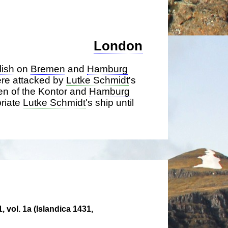
London
lish
on
Bremen
and
Hamburg
re attacked by
Lutke Schmidt
's
en of the Kontor and
Hamburg
priate
Lutke Schmidt
's ship until
1, vol. 1a (Islandica 1431,