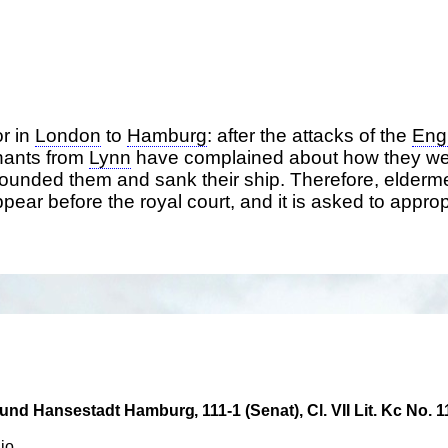
r in
London
to
Hamburg
: after the attacks of the
Eng
hants from
Lynn
have complained about how they we
wounded them and sank their ship. Therefore, elderm
pear before the royal court, and it is asked to appro
n und Hansestadt Hamburg
111-1 (Senat), Cl. VII Lit. Kc No. 1
io