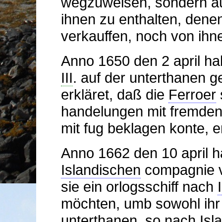
wegzuweisen, sondern au
ihnen zu enthalten, dene
verkauffen, noch von ihne
Anno 1650 den 2 april ha
III
. auf der unterthanen 
erkläret, daß die
Ferroer
s
handelungen mit fremden
mit fug beklagen konte, e
Anno 1662 den 10 april h
Islandischen
compagnie vo
sie ein orlogsschiff nach
möchten, umb sowohl ihr 
unterthanen, so nach
Isl