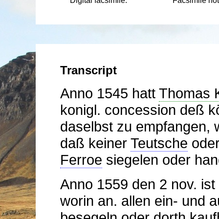
Facsimile not
Anno 1545 hatt
Thomas 
konigl. concession deß k
daselbst zu empfangen, w
daß keiner
Teutsche
oder
Ferroe
siegelen oder han
Anno 1559 den 2 nov. ist 
worin an. allen ein- und
besegeln oder dorth kauf