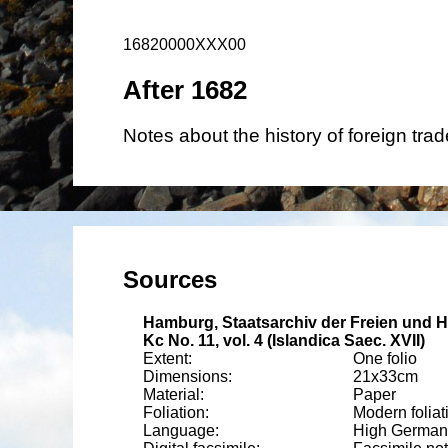
16820000XXX00
After 1682
Notes about the history of foreign trad
Hamburg, Staatsarchiv der Freien und
Kc No. 11, vol. 4 (Islandica Saec. XVII)
One folio
21
x
33
cm
Paper
Modern foliat
High German