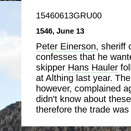
15460613GRU00
1546, June 13
Peter Einerson
, sheriff
confesses that he wante
skipper
Hans Hauler
fol
at Althing last year. Th
however, complained aga
didn't know about these
therefore the trade was 