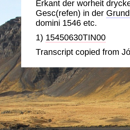
Erkant der worheit drycke 
Gesc(refen) in der
Grunde
domini 1546 etc.
1)
15450630TIN00
Transcript copied from J