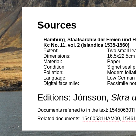
Hamburg, Staatsarchiv der Freien und
Kc No. 11, vol. 2 (Islandica 1535-1560)
Two small lea
16,5
x
22,5
cm
Paper
Signet seal p
Modern foliat
Low German
Facsimile not
Jónsson,
Skra u
15450630T
15460531HAM00
1546