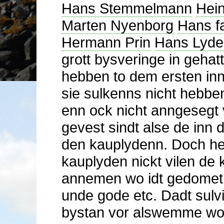
Hans Stemmelmann
Hei
Marten Nyenborg
Hans f
Hermann Prin
Hans Lyde
grott bysveringe in gehatt
hebben to dem ersten in
sie sulkenns nicht hebbe
enn ock nicht anngesegt
gevest sindt alse de in
den kauplydenn. Doch he
kauplyden nickt vilen de 
annemen wo idt gedomet u
unde gode etc. Dadt sulv
bystan vor alswemme wor 