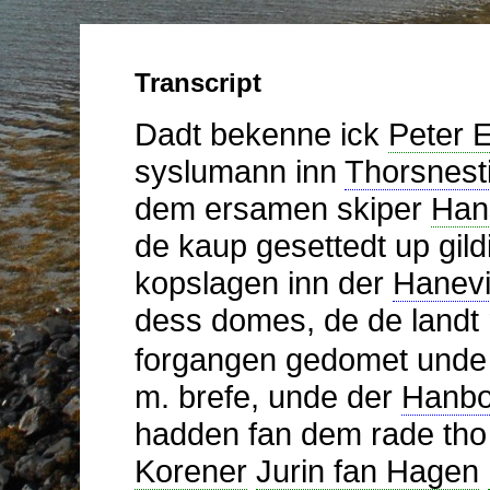
Dadt bekenne ick
Peter 
syslumann inn
Thorsnest
dem ersamen skiper
Han
de kaup gesettedt up gild
kopslagen inn der
Hanevi
dess domes, de de landt
forgangen gedomet unde
m. brefe, unde der
Hanbo
hadden fan dem rade th
Korener
Jurin fan Hagen