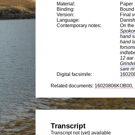
Paper
Bound 
Final v
Danis
On the
Spokon
hand sk
hand l
forsomm
indløb
12 aar 
Grindv
sare r
16020
16020806KOB00
Transcript not (yet) available