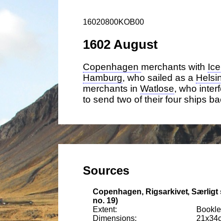
16020800KOB00
1602 August
Copenhagen
merchants with
Ic
Hamburg
, who sailed as a
Helsi
merchants in
Watlose
, who inter
to send two of their four ships b
Copenhagen, Rigsarkivet
Særligt
no. 19)
Booklet
21
x
34