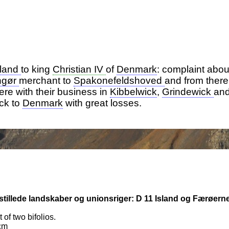
eland
to king
Christian IV
of
Denmark
: complaint abo
ngør
merchant to
Spakonefeldshoved
and from there
fere with their business in
Kibbelwick
,
Grindewick
an
ack to
Denmark
with great losses.
 stillede landskaber og unionsriger: D 11 Island og Færøerne
 of two bifolios.
cm