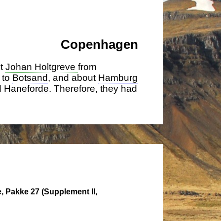
Copenhagen
ut
Johan Holtgreve
from
 to
Botsand
, and about
Hamburg
d
Haneforde
. Therefore, they had
, Pakke 27 (Supplement II,