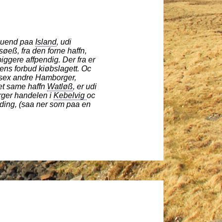
suend paa
Island
, udi
søeß, fra den forne haffn,
iggere affpendig. Der fra er
dens forbud kiøbslagett. Oc
 sex andre Hamborger,
set same haffn
Watløß
, er udi
rger handelen i
Kebelvig
oc
ading, (saa ner som paa en