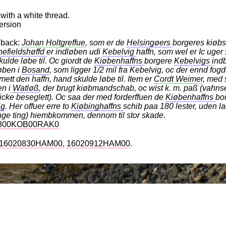
with a white thread.
ersion
h
 back:
Johan Holtgreffue
, som er de
Helsingøers
borgeres kiøb
efieldshøffd
er indløben udi
Kebelvig
haffn, som wel er Ic uger 
ulde løbe til. Oc giordt de
Kiøbenhaffns
borgere
Kebelvigs
indb
øben i
Bosand
, som ligger 1/2 mil fra Kebelvig, oc der ennd fog
ett den haffn, hand skulde løbe til. Item er
Cordt Weimer
, med
en i
Watløß
, der brugt kiøbmandschab, oc wist k. m. paß (vahn
icke beseglett). Oc saa der med forderffuen de
Kiøbenhaffns
bo
ig
. Her offuer erre to
Kiøbinghaffns
schib paa 180 lester, uden l
inge ting) hiembkommen, dennom til stor skade
.
800KOB00RAK0
16020830HAM00
16020912HAM00